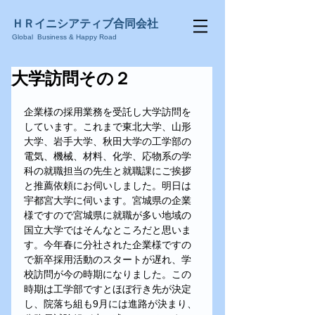
ＨＲ
イニシアティブ合同会社
Global Business & Happy Road
大学訪問その２
企業様の採用業務を受託し大学訪問を
しています。これまで東北大学、山形
大学、岩手大学、秋田大学の工学部の
電気、機械、材料、化学、応物系の学
科の就職担当の先生と就職課にご挨拶
と推薦依頼にお伺いしました。明日は
宇都宮大学に伺います。宮城県の企業
様ですので宮城県に就職が多い地域の
国立大学ではそんなところだと思いま
す。今年春に分社された企業様ですの
で新卒採用活動のスタートが遅れ、学
校訪問が今の時期になりました。この
時期は工学部ですとほぼ行き先が決定
し、院落ち組も9月には進路が決まり、