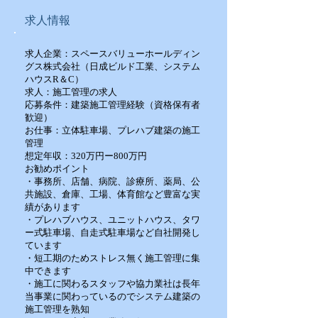
求人情報
求人企業：スペースバリューホールディン
グス株式会社（日成ビルド工業、システム
ハウスR＆C）
求人：施工管理の求人
応募条件：建築施工管理経験（資格保有者
歓迎）
お仕事：立体駐車場、プレハブ建築の施工
管理
想定年収：320万円ー800万円
お勧めポイント
・事務所、店舗、病院、診療所、薬局、公
共施設、倉庫、工場、体育館など豊富な実
績があります
・プレハブハウス、ユニットハウス、タワ
ー式駐車場、自走式駐車場など自社開発し
ています
・短工期のためストレス無く施工管理に集
中できます
・施工に関わるスタッフや協力業社は長年
当事業に関わっているのでシステム建築の
施工管理を熟知