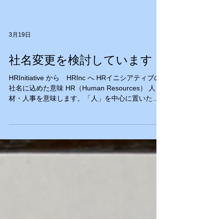
3月19日
社名変更を検討しています
HRInitiative から HRInc へ HRイニシアティブの
社名に込めた意味 HR（Human Resources） 人
材・人事を意味します。「人」を中心に置いたビ
ジネスであることを表しています。 Initiative（イ
ニシアティブ） 会社名に「イニシアティブ」とい
う言葉を冠した理由 「事業に対する姿勢」や「ク
ライアントへの約束」という強いメッセージが込
められます。 1. 「現状を変える起点になる」とい
う決意 イニシアティブの語源は「物事を始める・
開始する（initiate）」です。 • 社名の意味: 「停滞
している組織や個人のキャリアに、私たちが最初
のきっかけ（火種）を投じる」という始動者とし