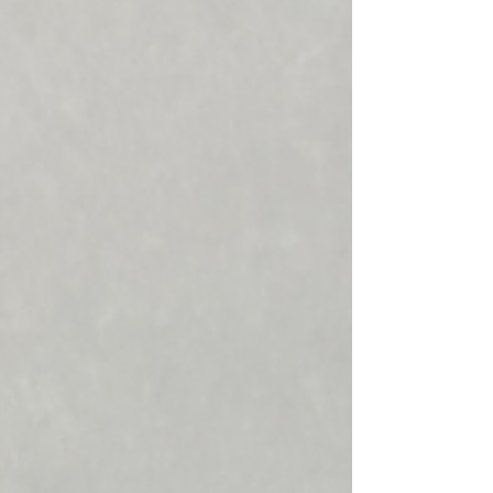
ての役割を表現しています。 • メッセージ: クライ
アントが抱える課題に対し受動的ではなく、自ら
解決策を提案し実行へと導く姿勢を示します。 2.
「戦略的な主導権」を握らせる支援 「主導権（イ
ニシアティブ）を握る」という意味から転じ、顧
客が市場や採用競争において有利な立場に立てる
ようサポートするという意味になります。 • 社名
の意味:...