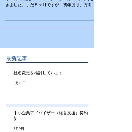
きました。まだ５ヶ月ですが、初年度は、方向性
を模索しながら色々と試行錯誤をしていきたいと
思っています。 今年もよろしくお願い申し上げま
す。
最新記事
社名変更を検討しています
3月19日
中小企業アドバイザー（経営支援）契約更
新
3月9日