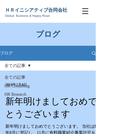
ＨＲ
イニシアティブ合同会社
Global Business & Happy Road
​ブログ
ブログ
全ての記事
全ての記事
2018年1月4日
HR Consulting
HR Research
新年明けましておめで
とうございます
新年明けましておめでとうございます。 当社は昨
年8月に登記し、11月に有料職業紹介事業許可を頂